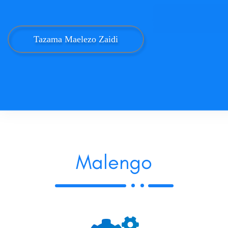
Tazama Maelezo Zaidi
Malengo