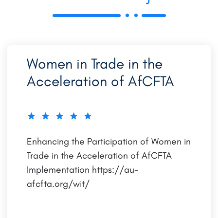
Women in Trade in the
Acceleration of AfCFTA
star
star
star
star
star
Enhancing the Participation of Women in
Trade in the Acceleration of AfCFTA
Implementation https://au-
afcfta.org/wit/