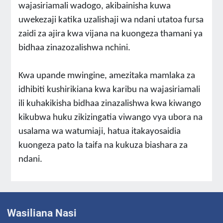
wajasiriamali wadogo, akibainisha kuwa
uwekezaji katika uzalishaji wa ndani utatoa fursa
zaidi za ajira kwa vijana na kuongeza thamani ya
bidhaa zinazozalishwa nchini.
Kwa upande mwingine, amezitaka mamlaka za
idhibiti kushirikiana kwa karibu na wajasiriamali
ili kuhakikisha bidhaa zinazalishwa kwa kiwango
kikubwa huku zikizingatia viwango vya ubora na
usalama wa watumiaji, hatua itakayosaidia
kuongeza pato la taifa na kukuza biashara za
ndani.
Wasiliana Nasi