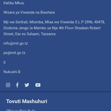
Katibu Mkuu
Wizara ya Viwanda na Biashara
Mji wa Serikali, Mtumba, Mtaa wa Viwanda S.L.P 2996, 40478,
Dodoma Jengo la Mambo ya Nje 4th Floor Shaaban Robert
Street, Dar es Salaam, Tanzania
info@mit.go.tz
ps@mit.go.tz
0
Nukushi
0
Tovuti Mashuhuri