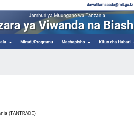
dawatilamsaada@mit.go.tz
Jamhuri ya Muungano wa Tanzania
zara ya Viwanda na Biash
ala
Miradi/Programu
Machapisho
Kituo cha Habari
ania (TANTRADE)