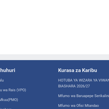
shuhuri
Kurasa za Karibu
ulu
HOTUBA YA WIZARA YA VIWA
BIASHARA 2026/27
u wa Rais (VPO)
Mfumo wa Baruapepe Serikalin
i Mkuu(PMO)
Mfumo wa Ofisi Mtandao