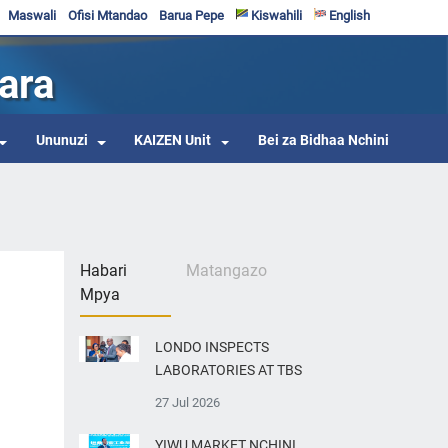
Maswali
Ofisi Mtandao
Barua Pepe
Kiswahili
English
ara
Ununuzi
KAIZEN Unit
Bei za Bidhaa Nchini
Habari
Matangazo
Mpya
LONDO INSPECTS
LABORATORIES AT TBS
27 Jul 2026
YIWU MARKET NCHINI