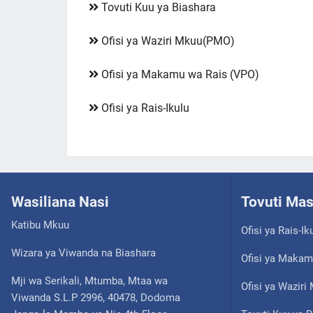
Tovuti Kuu ya Biashara
Ofisi ya Waziri Mkuu(PMO)
Ofisi ya Makamu wa Rais (VPO)
Ofisi ya Rais-Ikulu
Wasiliana Nasi
Tovuti Ma
Katibu Mkuu
Ofisi ya Rais-Ik
Wizara ya Viwanda na Biashara
Ofisi ya Makam
Mji wa Serikali, Mtumba, Mtaa wa
Ofisi ya Wazir
Viwanda S.L.P 2996, 40478, Dodoma