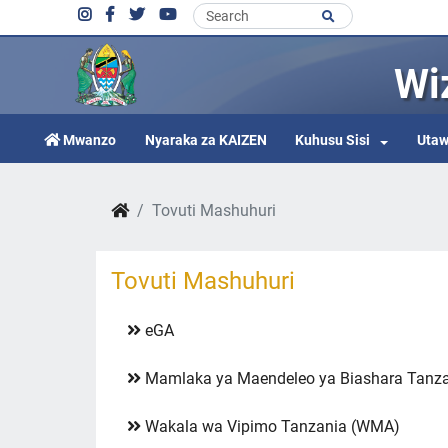
Wi
Mwanzo
Nyaraka za KAIZEN
Kuhusu Sisi
Utaw
Tovuti Mashuhuri
Tovuti Mashuhuri
eGA
Mamlaka ya Maendeleo ya Biashara Tanz
Wakala wa Vipimo Tanzania (WMA)