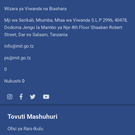
Wizara ya Viwanda na Biashara
Mji wa Serikali, Mtumba, Mtaa wa Viwanda S.L.P 2996, 40478,
Dodoma Jengo la Mambo ya Nje 4th Floor Shaaban Robert
Street, Dar es Salaam, Tanzania
info@mit.go.tz
ps@mit.go.tz
0
Nukushi
0
Tovuti Mashuhuri
Ofisi ya Rais-Ikulu