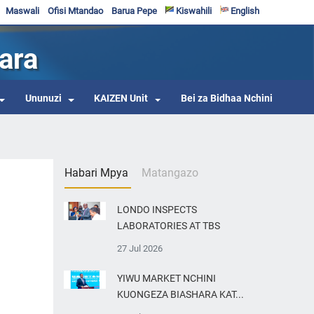
Maswali
Ofisi Mtandao
Barua Pepe
Kiswahili
English
ara
Ununuzi
KAIZEN Unit
Bei za Bidhaa Nchini
Habari Mpya
Matangazo
LONDO INSPECTS
LABORATORIES AT TBS
27 Jul 2026
YIWU MARKET NCHINI
KUONGEZA BIASHARA KAT...