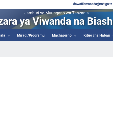
dawatilamsaada@mit.go.tz
Jamhuri ya Muungano wa Tanzania
zara ya Viwanda na Biash
ala
Miradi/Programu
Machapisho
Kituo cha Habari