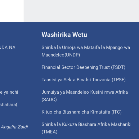
Washirika Wetu
NDA NA
Shirika la Umoja wa Mataifa la Mpango wa
Maendeleo(UNDP)
i
Financial Sector Deepening Trust (FSDT)
Taasisi ya Sekta Binafsi Tanzania (TPSF)
e ya nchi
Jumuiya ya Maendeleo Kusini mwa Afrika
(SADC)
ishahara(
Kituo cha Biashara cha Kimataifa (ITC)
Shirika la Kukuza Biashara Afrika Mashariki
Angalia Zaidi
(TMEA)