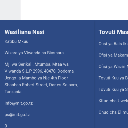
Wasiliana Nasi
Tovuti Ma
Katibu Mkuu
Ofisi ya Rais-Ik
Wizara ya Viwanda na Biashara
Ofisi ya Makam
Mji wa Serikali, Mtumba, Mtaa wa
Ofisi ya Wazir
Viwanda S.L.P 2996, 40478, Dodoma
Jengo la Mambo ya Nje 4th Floor
Tovuti Kuu ya B
Shaaban Robert Street, Dar es Salaam,
Tovuti Kuu ya S
Tanzania
Kituo cha Uwek
info@mit.go.tz
Chuo cha Elimu
ps@mit.go.tz
0