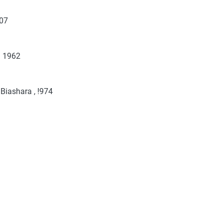
007
a 1962
Biashara , !974