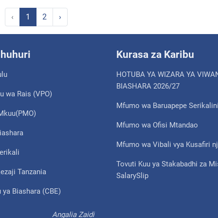
‹
1
2
›
shuhuri
Kurasa za Karibu
ulu
HOTUBA YA WIZARA YA VIWA
BIASHARA 2026/27
u wa Rais (VPO)
Mfumo wa Baruapepe Serikalin
i Mkuu(PMO)
Mfumo wa Ofisi Mtandao
iashara
Mfumo wa Vibali vya Kusafiri nj
erikali
Tovuti Kuu ya Stakabadhi za M
ezaji Tanzania
SalarySlip
 ya Biashara (CBE)
Angalia Zaidi