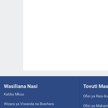
Wasiliana Nasi
Tovuti Ma
Katibu Mkuu
Ofisi ya Rais-Ik
Wizara ya Viwanda na Biashara
Ofisi ya Makam