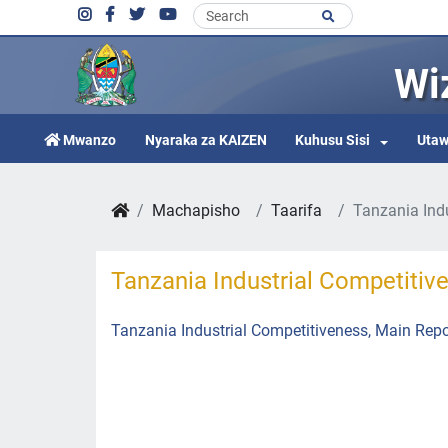
Wi
Mwanzo
Nyaraka za KAIZEN
Kuhusu Sisi
Utaw
Machapisho
Taarifa
Tanzania Ind
Tanzania Industrial Competitiv
Tanzania Industrial Competitiveness, Main Repo