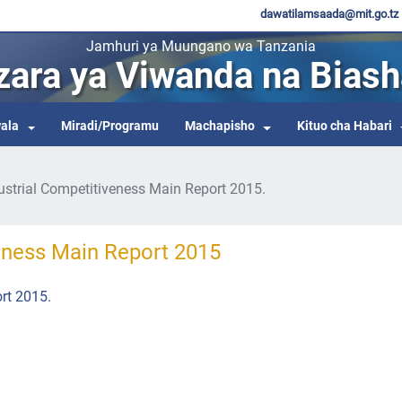
dawatilamsaada@mit.go.tz
Jamhuri ya Muungano wa Tanzania
zara ya Viwanda na Biash
ala
Miradi/Programu
Machapisho
Kituo cha Habari
ustrial Competitiveness Main Report 2015.
eness Main Report 2015
rt 2015.