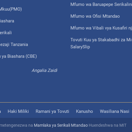
Mfumo wa Baruapepe Serikalin
i Mkuu(PMO)
Mfumo wa Ofisi Mtandao
iashara
Mfumo wa Vibali vya Kusafiri nj
erikali
Tovuti Kuu ya Stakabadhi za M
ezaji Tanzania
SalarySlip
 ya Biashara (CBE)
Angalia Zaidi
a
Haki Miliki
Ramani ya Tovuti
Kanusho
Wasiliana Nasi
 Imetengenezwa na
Mamlaka ya Serikali Mtandao
Huendeshwa na MIT