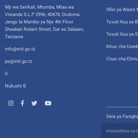
Mji wa Serikali, Mtumba, Mtaa wa
Ofisi ya Wazir
Viwanda S.L.P 2996, 40478, Dodoma
Jengo la Mambo ya Nje 4th Floor
Tovuti Kuu ya B
Shaaban Robert Street, Dar es Salaam,
Tovuti Kuu ya S
Tanzania
Kituo cha Uwek
info@mit.go.tz
Chuo cha Elimu
ps@mit.go.tz
0
Nukushi
0
Sera ya Faragh
Imesanifiwa na