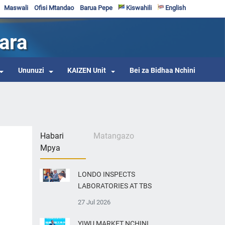
Maswali
Ofisi Mtandao
Barua Pepe
Kiswahili
English
ara
Ununuzi
KAIZEN Unit
Bei za Bidhaa Nchini
Habari
Matangazo
Mpya
LONDO INSPECTS
LABORATORIES AT TBS
27 Jul 2026
YIWU MARKET NCHINI