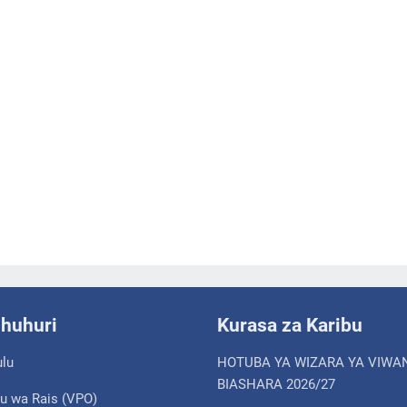
shuhuri
Kurasa za Karibu
ulu
HOTUBA YA WIZARA YA VIWA
BIASHARA 2026/27
u wa Rais (VPO)