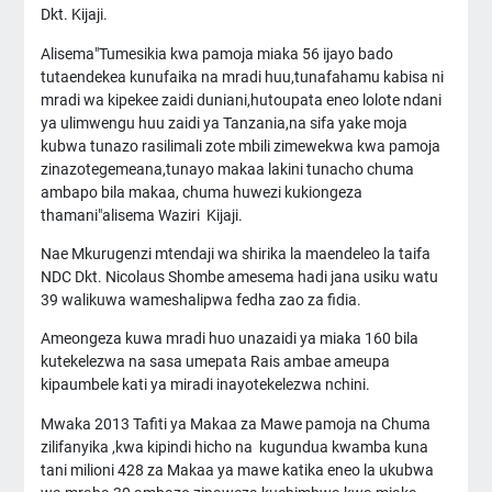
Dkt. Kijaji.
Alisema"Tumesikia kwa pamoja miaka 56 ijayo bado
tutaendekea kunufaika na mradi huu,tunafahamu kabisa ni
mradi wa kipekee zaidi duniani,hutoupata eneo lolote ndani
ya ulimwengu huu zaidi ya Tanzania,na sifa yake moja
kubwa tunazo rasilimali zote mbili zimewekwa kwa pamoja
zinazotegemeana,tunayo makaa lakini tunacho chuma
ambapo bila makaa, chuma huwezi kukiongeza
thamani"alisema Waziri Kijaji.
Nae Mkurugenzi mtendaji wa shirika la maendeleo la taifa
NDC Dkt. Nicolaus Shombe amesema hadi jana usiku watu
39 walikuwa wameshalipwa fedha zao za fidia.
Ameongeza kuwa mradi huo unazaidi ya miaka 160 bila
kutekelezwa na sasa umepata Rais ambae ameupa
kipaumbele kati ya miradi inayotekelezwa nchini.
Mwaka 2013 Tafiti ya Makaa za Mawe pamoja na Chuma
zilifanyika ,kwa kipindi hicho na kugundua kwamba kuna
tani milioni 428 za Makaa ya mawe katika eneo la ukubwa