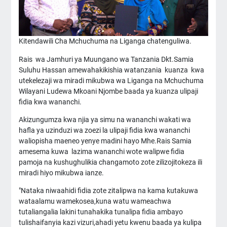
Kitendawili Cha Mchuchuma na Liganga chatenguliwa.
Rais wa Jamhuri ya Muungano wa Tanzania Dkt.Samia
Suluhu Hassan amewahakikishia watanzania kuanza kwa
utekelezaji wa miradi mikubwa wa Liganga na Mchuchuma
Wilayani Ludewa Mkoani Njombe baada ya kuanza ulipaji
fidia kwa wananchi.
Akizungumza kwa njia ya simu na wananchi wakati wa
hafla ya uzinduzi wa zoezi la ulipaji fidia kwa wananchi
waliopisha maeneo yenye madini hayo Mhe.Rais Samia
amesema kuwa lazima wananchi wote walipwe fidia
pamoja na kushughulikia changamoto zote zilizojitokeza ili
miradi hiyo mikubwa ianze.
"Nataka niwaahidi fidia zote zitalipwa na kama kutakuwa
wataalamu wamekosea,kuna watu wameachwa
tutaliangalia lakini tunahakika tunalipa fidia ambayo
tulishaifanyia kazi vizuri,ahadi yetu kwenu baada ya kulipa