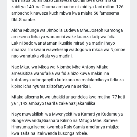
wa mraba 30 ambazo zinaweza kuchimbwa kwa miaka
zaidi ya 140 na Chuma ambacho ni zaidi ya tani milioni 126
ambacho kinaweza kuchimbwa kwa miaka 58 "amesema
Dkt.Shombe.
Aidha Mbunge wa Jimbo la Ludewa Mhe.Joseph Kamonga
amesema licha ya wananchi wake kuanza kulipwa fidia
Lakini bado wanatamani kusikia miradi ya madini hayo
inaanza lini kwani wawekezaji wadogo wa mkoa wa Njombe
nao wanataka vitalu vya madini.
Nae Mkuu wa Mkoa wa Njombe Mhe.Antony Mtaka
amesisitiza wanufaika wa fidia hizo kuwa makini na
kutofanya udanganyifu kutokana na malalamiko ya fidia za
kipindi cha nyuma zilizofanywa na serikali.
Mtaka alisema kuwa uhakiki unaendelea kwa majina 77 kati
ya 1,142 ambayo taarifa zake hazijakamilika.
Naye muwakilishi wa Mwenyekiti wa Kamati ya Kudumu ya
Bunge Viwanda,Biashara Kilimo na Mifugo Mhe. Samweli
Hhayuma,alisema kwamba Rais Samia amefanya miujiza
kwa Taifa na litakwenda kusonga mbele.