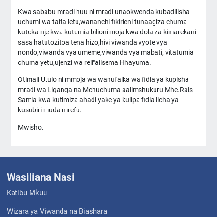
Kwa sababu mradi huu ni mradi unaokwenda kubadilisha
uchumi wa taifa letu,wananchi fikirieni tunaagiza chuma
kutoka nje kwa kutumia bilioni moja kwa dola za kimarekani
sasa hatutozitoa tena hizo,hivi viwanda vyote vya
nondo,viwanda vya umeme,viwanda vya mabati, vitatumia
chuma yetu,ujenzi wa reli"alisema Hhayuma.
Otimali Utulo ni mmoja wa wanufaika wa fidia ya kupisha
mradi wa Liganga na Mchuchuma aalimshukuru Mhe.Rais
Samia kwa kutimiza ahadi yake ya kulipa fidia licha ya
kusubiri muda mrefu.
Mwisho.
Wasiliana Nasi
Katibu Mkuu
Wizara ya Viwanda na Biashara