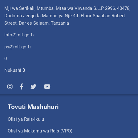
Mji wa Serikali, Mtumba, Mtaa wa Viwanda S.L.P 2996, 40478,
Dodoma Jengo la Mambo ya Nje 4th Floor Shaaban Robert
Street, Dar es Salaam, Tanzania
info@mit.go.tz
ps@mit.go.tz
0
Nukushi
0
Tovuti Mashuhuri
Ofisi ya Rais-Ikulu
Ofisi ya Makamu wa Rais (VPO)