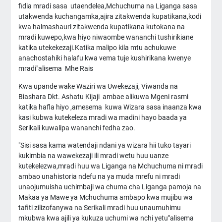
fidia mradi sasa utaendelea,Mchuchuma na Liganga sasa
utakwenda kuchangamka,ajira zitakwenda kupatikana,kodi
kwa halmashauri zitakwenda kupatikana kutokana na
mradi kuwepo,kwa hiyo niwaombe wananchi tushirikiane
katika utekekezaji.Katika malipo kila mtu achukuwe
anachostahiki halafu kwa vema tuje kushirikana kwenye
mradi"alisema Mhe Rais
Kwa upande wake Waziri wa Uwekezaji, Viwanda na
Biashara Dkt. Ashatu Kijaji ambae alikuwa Mgeni rasmi
katika hafla hiyo ,amesema kuwa Wizara sasa inaanza kwa
kasi kubwa kutekeleza mradi wa madini hayo baada ya
Serikali kuwalipa wananchi fedha zao.
"Sisi sasa kama watendaji ndani ya wizara hii tuko tayari
kukimbia na wawekezaji ili mradi wetu huu uanze
kutekelezwa,mradi huu wa Liganga na Mchuchuma ni mradi
ambao unahistoria ndefu na ya muda mrefu ni mradi
unaojumuisha uchimbaji wa chuma cha Liganga pamoja na
Makaa ya Mawe ya Mchuchuma ambapo kwa mujibu wa
tafiti zilizofanywa na Serikali mradi huu unaumuhimu
mkubwa kwa ajili ya kukuza uchumi wa nchi yetu"alisema