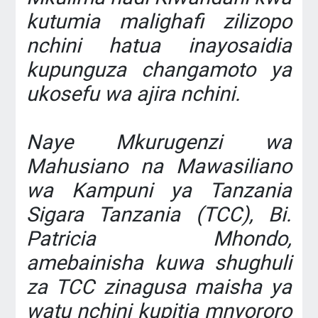
kutumia malighafi zilizopo
nchini hatua inayosaidia
kupunguza changamoto ya
ukosefu wa ajira nchini.
‎Naye Mkurugenzi wa
Mahusiano na Mawasiliano
wa Kampuni ya Tanzania
Sigara Tanzania (TCC), Bi.
Patricia Mhondo,
amebainisha kuwa shughuli
za TCC zinagusa maisha ya
watu nchini kupitia mnyororo