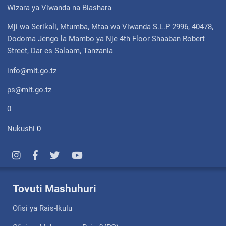
Wizara ya Viwanda na Biashara
Mji wa Serikali, Mtumba, Mtaa wa Viwanda S.L.P 2996, 40478,
Dodoma Jengo la Mambo ya Nje 4th Floor Shaaban Robert
Street, Dar es Salaam, Tanzania
info@mit.go.tz
ps@mit.go.tz
0
Nukushi
0
Tovuti Mashuhuri
Ofisi ya Rais-Ikulu