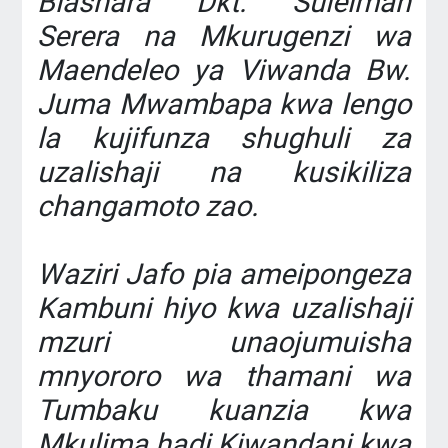
Biashara Dkt. Suleiman
Serera na Mkurugenzi wa
Maendeleo ya Viwanda Bw.
Juma Mwambapa kwa lengo
la kujifunza shughuli za
uzalishaji na kusikiliza
changamoto zao.
‎Waziri Jafo pia ameipongeza
Kambuni hiyo kwa uzalishaji
mzuri unaojumuisha
mnyororo wa thamani wa
Tumbaku kuanzia kwa
Mkulima hadi Kiwandani kwa