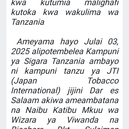
kwa kutumia malighafi
kutoka kwa wakulima wa
Tanzania
‎ Ameyama hayo Julai 03,
2025 alipotembelea Kampuni
ya Sigara Tanzania ambayo
ni kampuni tanzu ya JTI
(Japan Tobacco
International) jijini Dar es
Salaam akiwa ameambatana
na Naibu Katibu Mkuu wa
Wizara ya Viwanda na