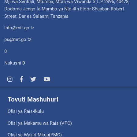
Mji wa Serikali, Mtumba, Mtaa wa Viwanda S.L.P 2996, 40478,
Dodoma Jengo la Mambo ya Nje 4th Floor Shaaban Robert
Street, Dar es Salaam, Tanzania
info@mit.go.tz
ps@mit.go.tz
0
Nukushi
0
Tovuti Mashuhuri
Ofisi ya Rais-Ikulu
Ofisi ya Makamu wa Rais (VPO)
Ofisi ya Waziri Mkuu(PMO)