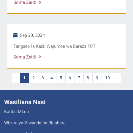
Soma Zaidi
Sep 20, 2024
Tangazo la Kazi: Wajumbe wa Baraza FCT
Soma Zaidi
‹
1
2
3
4
5
6
7
8
9
10
›
Wasiliana Nasi
Katibu Mkuu
Wizara ya Viwanda na Biashara