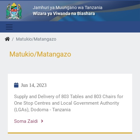
Jamhuri ya Muungano wa Tanzania
Wizara ya Viwanda na Biashara
Matukio/Matangazo
Matukio/Matangazo
Jun 14, 2023
Supply and Delivery of 803 Tables and 803 Chairs for
One Stop Centres and Local Government Authority
(LGAs), Dodoma - Tanzania
Soma Zaidi