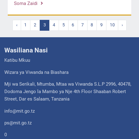
Soma Zaidi
‹
1
2
3
4
5
6
7
8
9
10
›
Wasiliana Nasi
Katibu Mkuu
Wizara ya Viwanda na Biashara
Mji wa Serikali, Mtumba, Mtaa wa Viwanda S.L.P 2996, 40478,
Dodoma Jengo la Mambo ya Nje 4th Floor Shaaban Robert
Street, Dar es Salaam, Tanzania
info@mit.go.tz
ps@mit.go.tz
0