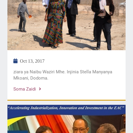
Oct 13, 2017
ziara ya Naibu Waziri Mhe. Injinia Stella Manyanya
Mkoani, Dodoma.
Soma Zaidi