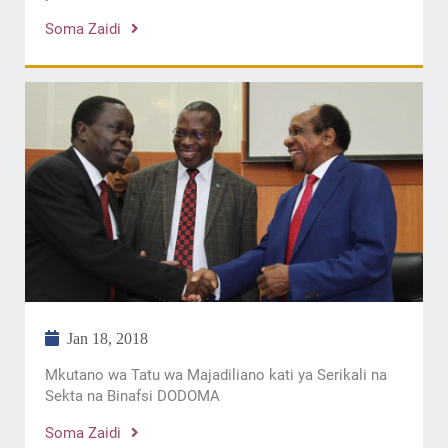
Soma Zaidi
Jan 18, 2018
Mkutano wa Tatu wa Majadiliano kati ya Serikali na
Sekta na Binafsi DODOMA
Soma Zaidi