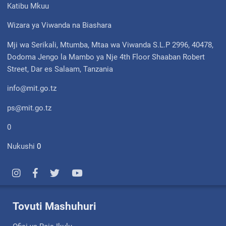
Katibu Mkuu
Wizara ya Viwanda na Biashara
Mji wa Serikali, Mtumba, Mtaa wa Viwanda S.L.P 2996, 40478,
Dodoma Jengo la Mambo ya Nje 4th Floor Shaaban Robert
Street, Dar es Salaam, Tanzania
info@mit.go.tz
ps@mit.go.tz
0
Nukushi
0
Tovuti Mashuhuri