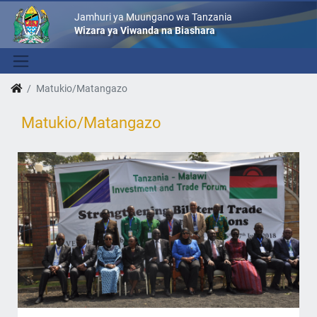
Jamhuri ya Muungano wa Tanzania
Wizara ya Viwanda na Biashara
Matukio/Matangazo
Matukio/Matangazo