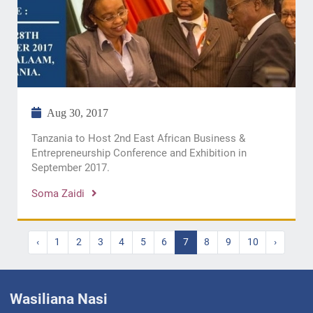
Aug 30, 2017
Tanzania to Host 2nd East African Business &
Entrepreneurship Conference and Exhibition in
September 2017.
Soma Zaidi
‹
1
2
3
4
5
6
7
8
9
10
›
Wasiliana Nasi