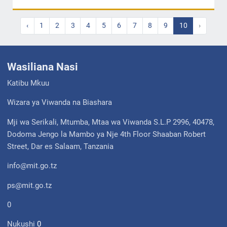
‹
1
2
3
4
5
6
7
8
9
10
›
Wasiliana Nasi
Katibu Mkuu
Wizara ya Viwanda na Biashara
Mji wa Serikali, Mtumba, Mtaa wa Viwanda S.L.P 2996, 40478,
Dodoma Jengo la Mambo ya Nje 4th Floor Shaaban Robert
Street, Dar es Salaam, Tanzania
info@mit.go.tz
ps@mit.go.tz
0
Nukushi
0