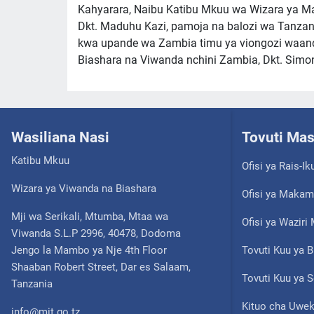
Kahyarara, Naibu Katibu Mkuu wa Wizara ya M
Dkt. Maduhu Kazi, pamoja na balozi wa Tanzan
kwa upande wa Zambia timu ya viongozi waan
Biashara na Viwanda nchini Zambia, Dkt. Simo
Wasiliana Nasi
Tovuti Ma
Katibu Mkuu
Ofisi ya Rais-Ik
Wizara ya Viwanda na Biashara
Ofisi ya Makam
Mji wa Serikali, Mtumba, Mtaa wa
Ofisi ya Wazir
Viwanda S.L.P 2996, 40478, Dodoma
Jengo la Mambo ya Nje 4th Floor
Tovuti Kuu ya B
Shaaban Robert Street, Dar es Salaam,
Tovuti Kuu ya S
Tanzania
Kituo cha Uwek
info@mit.go.tz