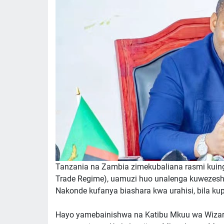
Tanzania na Zambia zimekubaliana rasmi kuingi
Trade Regime), uamuzi huo unalenga kuweze
Nakonde kufanya biashara kwa urahisi, bila ku
Hayo yamebainishwa na Katibu Mkuu wa Wizara