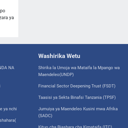
apo
zara ya
Washirika Wetu
NDA NA
Shirika la Umoja wa Mataifa la Mpango wa
Maendeleo(UNDP)
i
Financial Sector Deepening Trust (FSDT)
Taasisi ya Sekta Binafsi Tanzania (TPSF)
e ya nchi
Jumuiya ya Maendeleo Kusini mwa Afrika
(SADC)
ishahara(
Kituo cha Biashara cha Kimataifa (ITC)