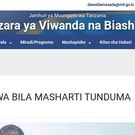
dawatilamsaada@mit.go.tz
Jamhuri ya Muungano wa Tanzania
zara ya Viwanda na Biash
ala
Miradi/Programu
Machapisho
Kituo cha Habari
WA BILA MASHARTI TUNDUMA