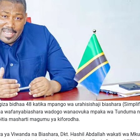
za bidhaa 48 katika mpango wa urahisishaji biashara (Simplif
sha wafanyabiashara wadogo wanaovuka mpaka wa Tunduma 
pitia masharti magumu ya kiforodha.
 ya Viwanda na Biashara, Dkt. Hashil Abdallah wakati wa Mk