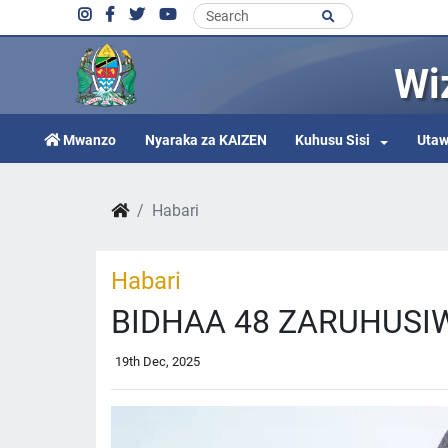
Wi
Mwanzo
Nyaraka za KAIZEN
Kuhusu Sisi
Utaw
Habari
Habari
BIDHAA 48 ZARUHUSI
19th Dec, 2025