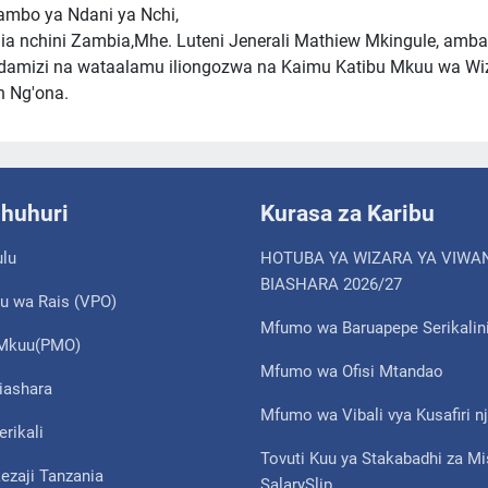
ambo ya Ndani ya Nchi,
ia nchini Zambia,Mhe. Luteni Jenerali Mathiew Mkingule, amb
damizi na wataalamu iliongozwa na Kaimu Katibu Mkuu wa Wi
n Ng'ona.
shuhuri
Kurasa za Karibu
ulu
HOTUBA YA WIZARA YA VIWA
BIASHARA 2026/27
u wa Rais (VPO)
Mfumo wa Baruapepe Serikalin
i Mkuu(PMO)
Mfumo wa Ofisi Mtandao
iashara
Mfumo wa Vibali vya Kusafiri nj
erikali
Tovuti Kuu ya Stakabadhi za M
ezaji Tanzania
SalarySlip