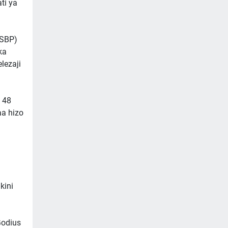
ti ya
OSBP)
ka
lezaji
 48
a hizo
kini
Godius