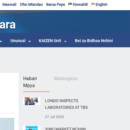
Maswali
Ofisi Mtandao
Barua Pepe
Kiswahili
English
ara
Ununuzi
KAIZEN Unit
Bei za Bidhaa Nchini
Habari
Matangazo
Mpya
LONDO INSPECTS
LABORATORIES AT TBS
27 Jul 2026
YIWU MARKET NCHINI