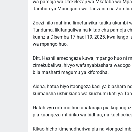
wa pamoja wa Utekelezaji wa Mkataba wa Mpang
Jamhuri ya Muungano wa Tanzania na Zambia
Zoezi hilo muhimu limefanyika katika ukumbi 
Tunduma, likitanguliwa na kikao cha pamoja ch
kuanzia Disemba 17 hadi 19, 2025, kwa lengo la
wa mpango huo.
Dkt. Hashil ameongeza kuwa, mpango huo ni m
zimekubaliwa, hivyo wafanyabiashara wadogo 
bila masharti magumu ya kiforodha.
Aidha, hatua hiyo itaongeza kasi ya biashara 
kuimarisha ushirikiano wa kiuchumi kati ya Ta
Hatahivyo mfumo huo unatarajia pia kupunguza
pia kuongeza mtiririko wa bidhaa, na kuchoche
Kikao hicho kimehudhuriwa pia na viongozi mb