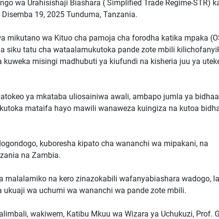
o wa Urahisishaji Biashara ( Simplified Trade Regime-STR) ka
 Disemba 19, 2025 Tunduma, Tanzania.
wa mikutano wa Kituo cha pamoja cha forodha katika mpaka (
a siku tatu cha wataalamukutoka pande zote mbili kilichofanyi
 kuweka misingi madhubuti ya kiufundi na kisheria juu ya uteke
atokeo ya mkataba uliosainiwa awali, ambapo jumla ya bidhaa
kutoka mataifa hayo mawili wanaweza kuingiza na kutoa bidha
ndogondogo, kuboresha kipato cha wananchi wa mipakani, na
nzania na Zambia.
 malalamiko na kero zinazokabili wafanyabiashara wadogo, la
a ukuaji wa uchumi wa wananchi wa pande zote mbili.
alimbali, wakiwem, Katibu Mkuu wa Wizara ya Uchukuzi, Prof. 