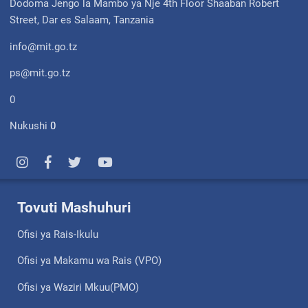
Dodoma Jengo la Mambo ya Nje 4th Floor Shaaban Robert
Street, Dar es Salaam, Tanzania
info@mit.go.tz
ps@mit.go.tz
0
Nukushi
0
Tovuti Mashuhuri
Ofisi ya Rais-Ikulu
Ofisi ya Makamu wa Rais (VPO)
Ofisi ya Waziri Mkuu(PMO)