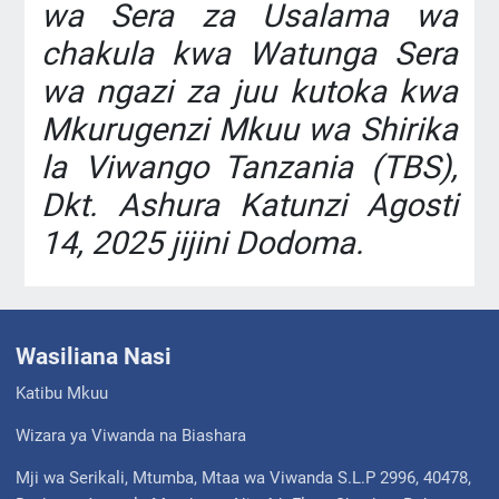
wa Sera za Usalama wa
chakula kwa Watunga Sera
wa ngazi za juu kutoka kwa
Mkurugenzi Mkuu wa Shirika
la Viwango Tanzania (TBS),
Dkt. Ashura Katunzi Agosti
14, 2025 jijini Dodoma.
Wasiliana Nasi
Katibu Mkuu
Wizara ya Viwanda na Biashara
Mji wa Serikali, Mtumba, Mtaa wa Viwanda S.L.P 2996, 40478,