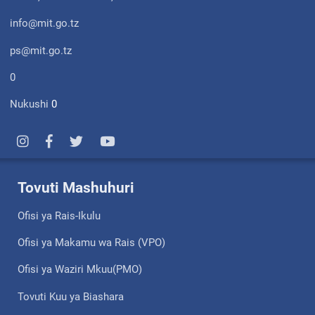
info@mit.go.tz
ps@mit.go.tz
0
Nukushi
0
Tovuti Mashuhuri
Ofisi ya Rais-Ikulu
Ofisi ya Makamu wa Rais (VPO)
Ofisi ya Waziri Mkuu(PMO)
Tovuti Kuu ya Biashara