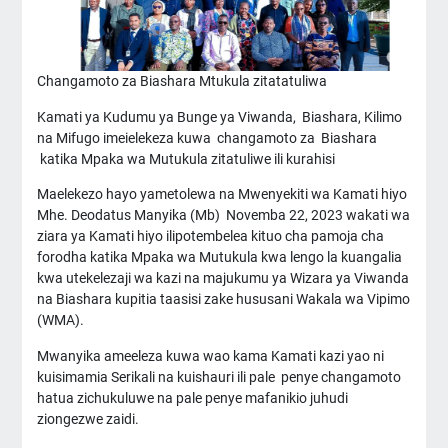
Changamoto za Biashara Mtukula zitatatuliwa
Kamati ya Kudumu ya Bunge ya Viwanda, Biashara, Kilimo
na Mifugo imeielekeza kuwa changamoto za Biashara
katika Mpaka wa Mutukula zitatuliwe ili kurahisi
Maelekezo hayo yametolewa na Mwenyekiti wa Kamati hiyo
Mhe. Deodatus Manyika (Mb) Novemba 22, 2023 wakati wa
ziara ya Kamati hiyo ilipotembelea kituo cha pamoja cha
forodha katika Mpaka wa Mutukula kwa lengo la kuangalia
kwa utekelezaji wa kazi na majukumu ya Wizara ya Viwanda
na Biashara kupitia taasisi zake hususani Wakala wa Vipimo
(WMA).
Mwanyika ameeleza kuwa wao kama Kamati kazi yao ni
kuisimamia Serikali na kuishauri ili pale penye changamoto
hatua zichukuluwe na pale penye mafanikio juhudi
ziongezwe zaidi.