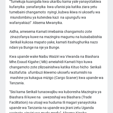
"Tumekuja kuangalia kwa ukaribu kama yale yanayotakiwa
kufanyika yanafanyika kwa ufanisi pia katika ziara yetu
tumebaini changamoto nyingi ,kubwa ikiwa ni ukosefu wa
miundombinu ya kutendea kazi na upungufu wa
wafanyakiazi" Alisema Mwanyika.
Aidha, amesema Kamati imebainia changamoto zote
zinazofanya kuwe na mazingira magumu na kuisababishia
Serikali kukosa mapato yake, kamati itashughurika nazo
ndani ya Bunge na nje ya Bunge.
Kwa upande wake Naibu Waiziri wa Viwanda na Biashara
Mhe.Exaud Kigahe ( Mb) ameiahidi Kamati hiyo kuwa
changamoto zote zilizoainishwa katika Kituo hicho Serikali
itazitafutia ufumbuzi ikiwemo ukosefu watumishi na
mashine ya kukagua mizigo (Cargo Scaner) kwa upande wa
Tanzania.
"Sisi kama Serikali tunaowajibu wa kuboresha Mazingira ya
Biashara Ili kuwe na uwezeshaji wa Biashara (Trade
Facilitation) na utoaji wa huduma Ili magari yanayotoka
upande wa Tanzania na upande wa jirani zetu Uganda