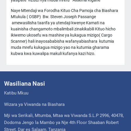
yasipate vizuizi vya muda mrefu" Alisema Kigahe
Naye Mtendaji wa Forodha Kituo Cha Pamoja cha Biashara
Mtukula ( OSBP) Bw. Steven Joseph Passange
amewasilisha taarifa ya utendaji kwenye Kamati na
kuainisha changamoto mbalimbali zinakikabili Kituo hicho
ikiwemo ukosefu wa mashine ya kukagua mizigo( Cargo
Scanner) hali inayosababisha wafanyabiashara kutumia
muda mrefu kukagua mizigo yao na kutumia gharama
kubwa kwa kuwalipa makuli kufanya kazi hizo.
Wasiliana Nasi
Katibu Mkuu
Wizara ya Viwanda na Biashara
Mji wa Serikali, Mtumba, Mtaa wa Viwanda S.L.P 2996, 40478,
Dodoma Jengo la Mambo ya Nje 4th Floor Shaaban Robert
Street, Dar es Salaam, Tanzania