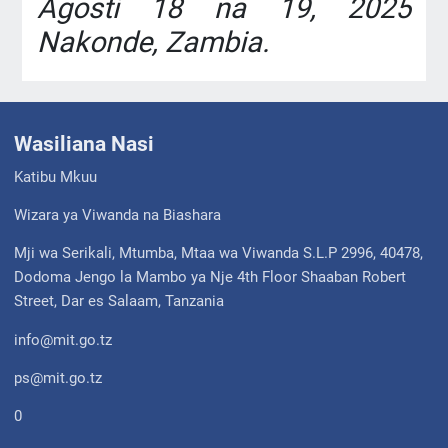
Agosti 18 na 19, 2025
Nakonde, Zambia.
Wasiliana Nasi
Katibu Mkuu
Wizara ya Viwanda na Biashara
Mji wa Serikali, Mtumba, Mtaa wa Viwanda S.L.P 2996, 40478,
Dodoma Jengo la Mambo ya Nje 4th Floor Shaaban Robert
Street, Dar es Salaam, Tanzania
info@mit.go.tz
ps@mit.go.tz
0