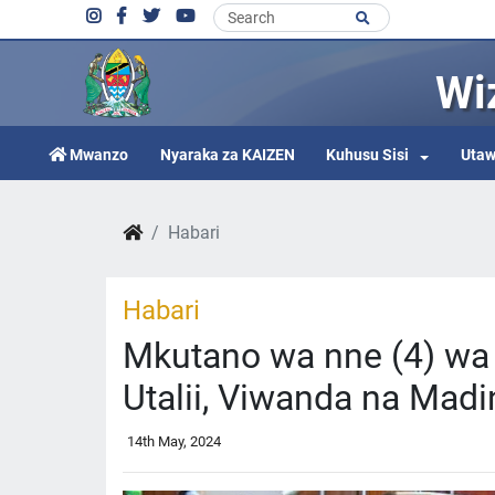
Wi
Mwanzo
Nyaraka za KAIZEN
Kuhusu Sisi
Utaw
Habari
Habari
Mkutano wa nne (4) wa 
Utalii, Viwanda na Madi
14th May, 2024