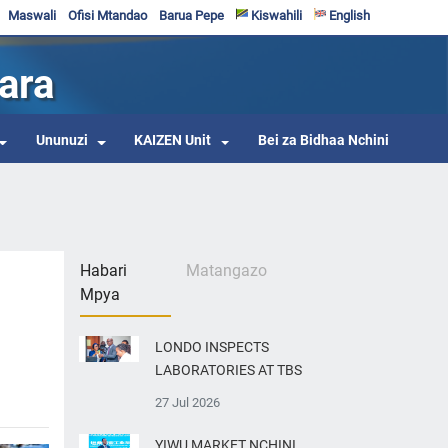
Maswali
Ofisi Mtandao
Barua Pepe
Kiswahili
English
ara
Ununuzi
KAIZEN Unit
Bei za Bidhaa Nchini
Habari
Matangazo
Mpya
LONDO INSPECTS
LABORATORIES AT TBS
27 Jul 2026
YIWU MARKET NCHINI