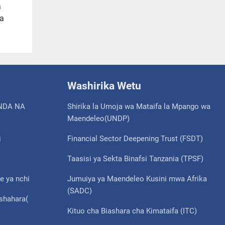
a
wa
Washirika Wetu
NDA NA
Shirika la Umoja wa Mataifa la Mpango wa
Maendeleo(UNDP)
i
Financial Sector Deepening Trust (FSDT)
Taasisi ya Sekta Binafsi Tanzania (TPSF)
e ya nchi
Jumuiya ya Maendeleo Kusini mwa Afrika
(SADC)
ishahara(
Kituo cha Biashara cha Kimataifa (ITC)