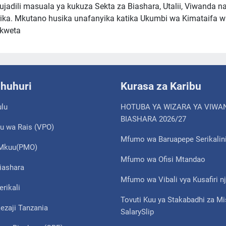
jadili masuala ya kukuza Sekta za Biashara, Utalii, Viwanda n
ka. Mkutano husika unafanyika katika Ukumbi wa Kimataifa 
Ikweta
shuhuri
Kurasa za Karibu
ulu
HOTUBA YA WIZARA YA VIWA
BIASHARA 2026/27
u wa Rais (VPO)
Mfumo wa Baruapepe Serikalin
i Mkuu(PMO)
Mfumo wa Ofisi Mtandao
iashara
Mfumo wa Vibali vya Kusafiri nj
erikali
Tovuti Kuu ya Stakabadhi za M
ezaji Tanzania
SalarySlip