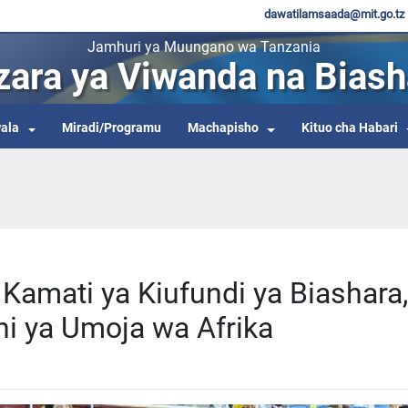
dawatilamsaada@mit.go.tz
Jamhuri ya Muungano wa Tanzania
zara ya Viwanda na Biash
ala
Miradi/Programu
Machapisho
Kituo cha Habari
Kamati ya Kiufundi ya Biashara,
ni ya Umoja wa Afrika