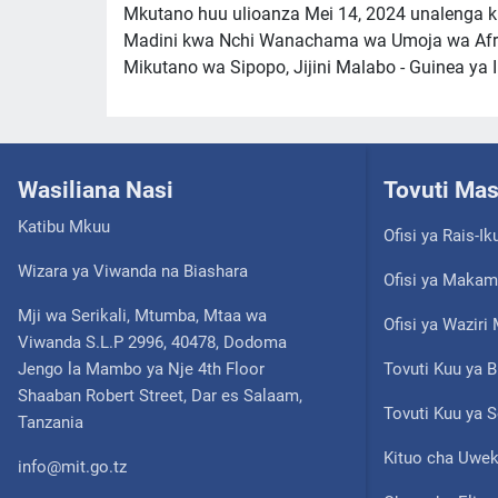
Mkutano huu ulioanza Mei 14, 2024 unalenga ku
Madini kwa Nchi Wanachama wa Umoja wa Afri
Mikutano wa Sipopo, Jijini Malabo - Guinea ya 
Wasiliana Nasi
Tovuti Ma
Katibu Mkuu
Ofisi ya Rais-Ik
Wizara ya Viwanda na Biashara
Ofisi ya Makam
Mji wa Serikali, Mtumba, Mtaa wa
Ofisi ya Wazir
Viwanda S.L.P 2996, 40478, Dodoma
Jengo la Mambo ya Nje 4th Floor
Tovuti Kuu ya B
Shaaban Robert Street, Dar es Salaam,
Tovuti Kuu ya S
Tanzania
Kituo cha Uwek
info@mit.go.tz