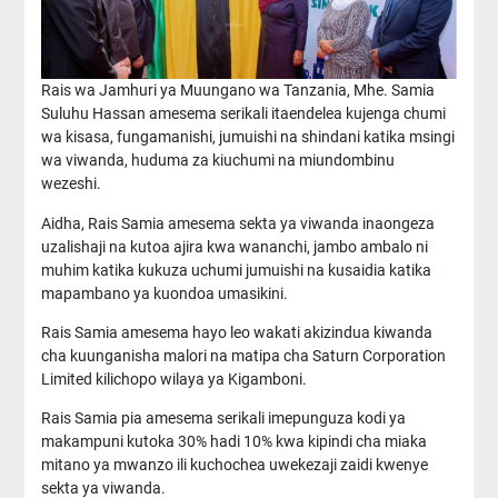
Rais wa Jamhuri ya Muungano wa Tanzania, Mhe. Samia
Suluhu Hassan amesema serikali itaendelea kujenga chumi
wa kisasa, fungamanishi, jumuishi na shindani katika msingi
wa viwanda, huduma za kiuchumi na miundombinu
wezeshi.
Aidha, Rais Samia amesema sekta ya viwanda inaongeza
uzalishaji na kutoa ajira kwa wananchi, jambo ambalo ni
muhim katika kukuza uchumi jumuishi na kusaidia katika
mapambano ya kuondoa umasikini.
Rais Samia amesema hayo leo wakati akizindua kiwanda
cha kuunganisha malori na matipa cha Saturn Corporation
Limited kilichopo wilaya ya Kigamboni.
Rais Samia pia amesema serikali imepunguza kodi ya
makampuni kutoka 30% hadi 10% kwa kipindi cha miaka
mitano ya mwanzo ili kuchochea uwekezaji zaidi kwenye
sekta ya viwanda.