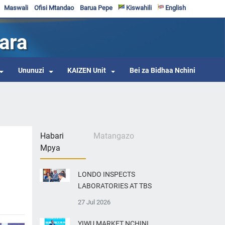
Maswali
Ofisi Mtandao
Barua Pepe
Kiswahili
English
ara
Ununuzi
KAIZEN Unit
Bei za Bidhaa Nchini
Habari
Matangazo
Mpya
LONDO INSPECTS
LABORATORIES AT TBS
27 Jul 2026
YIWU MARKET NCHINI