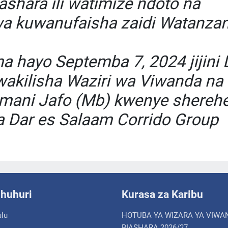
shara ili watimize ndoto na
a kuwanufaisha zaidi Watanzan
 hayo Septemba 7, 2024 jijini 
akilisha Waziri wa Viwanda na
emani Jafo (Mb) kwenye sherehe
a Dar es Salaam Corrido Group
shuhuri
Kurasa za Karibu
ulu
HOTUBA YA WIZARA YA VIWA
BIASHARA 2026/27