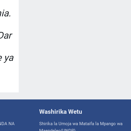
ia.
Dar
 ya
Washirika Wetu
NDA NA
Shirika la Umoja wa Mataifa la Mpango wa
Maendeleo(UNDP)