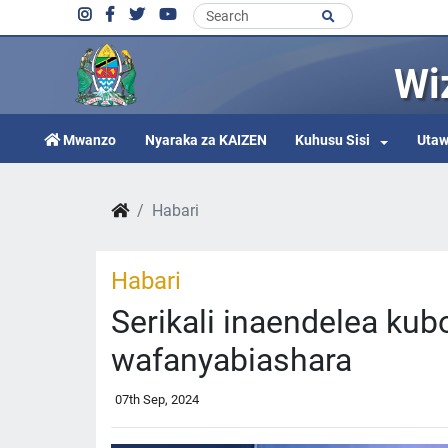
Wi
Mwanzo
Nyaraka za KAIZEN
Kuhusu Sisi
Utaw
Habari
Habari
Serikali inaendelea kub
wafanyabiashara
07th Sep, 2024