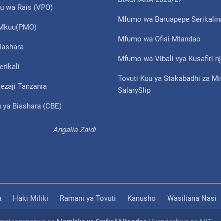
u wa Rais (VPO)
Mfumo wa Baruapepe Serikalin
i Mkuu(PMO)
Mfumo wa Ofisi Mtandao
iashara
Mfumo wa Vibali vya Kusafiri nj
erikali
Tovuti Kuu ya Stakabadhi za M
ezaji Tanzania
SalarySlip
 ya Biashara (CBE)
Angalia Zaidi
a
Haki Miliki
Ramani ya Tovuti
Kanusho
Wasiliana Nasi