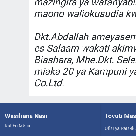
mazingira ya wafanyabia
maono waliokusudia kw
Dkt.Abdallah ameyasema
es Salaam wakati akimw
Biashara, Mhe.Dkt. Sel
miaka 20 ya Kampuni y
Co.Ltd.
Wasiliana Nasi
Tovuti Ma
Katibu Mkuu
Ofisi ya Rais-Ik