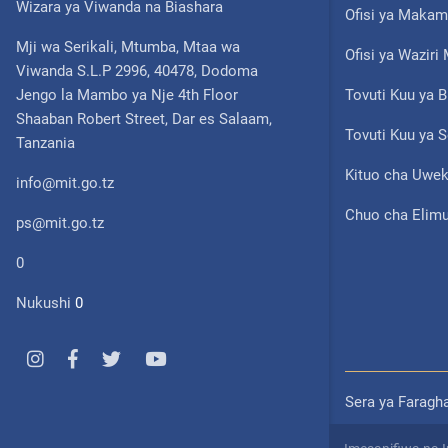
Wizara ya Viwanda na Biashara
Ofisi ya Makam
Mji wa Serikali, Mtumba, Mtaa wa
Ofisi ya Wazir
Viwanda S.L.P 2996, 40478, Dodoma
Jengo la Mambo ya Nje 4th Floor
Tovuti Kuu ya B
Shaaban Robert Street, Dar es Salaam,
Tovuti Kuu ya S
Tanzania
Kituo cha Uwek
info@mit.go.tz
Chuo cha Elimu
ps@mit.go.tz
0
Nukushi
0
Sera ya Faragh