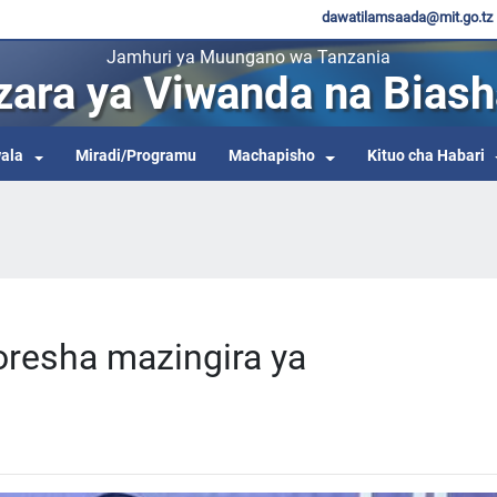
dawatilamsaada@mit.go.tz
Jamhuri ya Muungano wa Tanzania
zara ya Viwanda na Biash
ala
Miradi/Programu
Machapisho
Kituo cha Habari
oresha mazingira ya