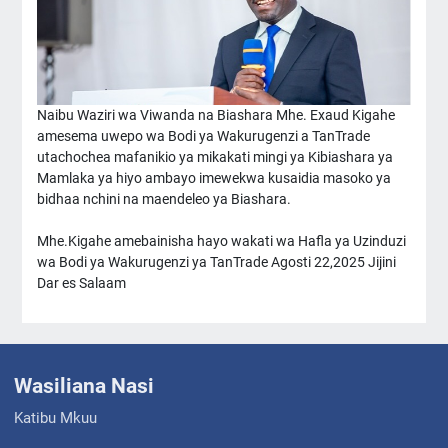
Naibu Waziri wa Viwanda na Biashara Mhe. Exaud Kigahe
amesema uwepo wa Bodi ya Wakurugenzi a TanTrade
utachochea mafanikio ya mikakati mingi ya Kibiashara ya
Mamlaka ya hiyo ambayo imewekwa kusaidia masoko ya
bidhaa nchini na maendeleo ya Biashara.
Mhe.Kigahe amebainisha hayo wakati wa Hafla ya Uzinduzi
wa Bodi ya Wakurugenzi ya TanTrade Agosti 22,2025 Jijini
Dar es Salaam
Wasiliana Nasi
Katibu Mkuu