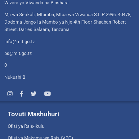
Wizara ya Viwanda na Biashara
Mji wa Serikali, Mtumba, Mtaa wa Viwanda S.L.P 2996, 40478,
Dodoma Jengo la Mambo ya Nje 4th Floor Shaaban Robert
Street, Dar es Salaam, Tanzania
info@mit.go.tz
ps@mit.go.tz
0
Nukushi
0
Tovuti Mashuhuri
Ofisi ya Rais-Ikulu
Ofisi ya Makamu wa Rais (VPO)