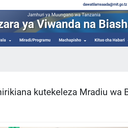
dawatilamsaada@mit.go.tz
Jamhuri ya Muungano wa Tanzania
zara ya Viwanda na Biash
ala
Miradi/Programu
Machapisho
Kituo cha Habari
irikiana kutekeleza Mradiu wa