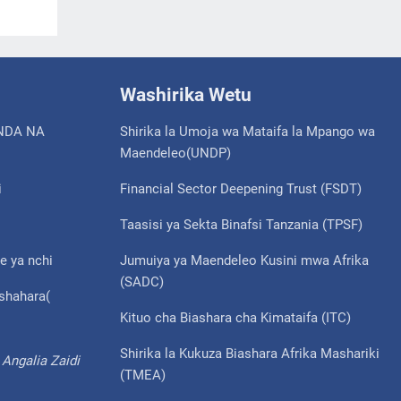
Washirika Wetu
NDA NA
Shirika la Umoja wa Mataifa la Mpango wa
Maendeleo(UNDP)
i
Financial Sector Deepening Trust (FSDT)
Taasisi ya Sekta Binafsi Tanzania (TPSF)
e ya nchi
Jumuiya ya Maendeleo Kusini mwa Afrika
(SADC)
ishahara(
Kituo cha Biashara cha Kimataifa (ITC)
Shirika la Kukuza Biashara Afrika Mashariki
Angalia Zaidi
(TMEA)