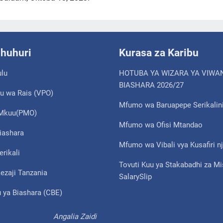
shuhuri
Kurasa za Karibu
ulu
HOTUBA YA WIZARA YA VIWA
BIASHARA 2026/27
u wa Rais (VPO)
Mfumo wa Baruapepe Serikalin
i Mkuu(PMO)
Mfumo wa Ofisi Mtandao
iashara
Mfumo wa Vibali vya Kusafiri nj
erikali
Tovuti Kuu ya Stakabadhi za M
ezaji Tanzania
SalarySlip
 ya Biashara (CBE)
Angalia Zaidi