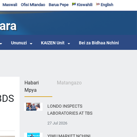
Maswali
Ofisi Mtandao
Barua Pepe
Kiswahili
English
ara
Ununuzi
KAIZEN Unit
Bei za Bidhaa Nchini
Habari
Matangazo
Mpya
 BDS
LONDO INSPECTS
LABORATORIES AT TBS
27 Jul 2026
YIWU MARKET NCHINI