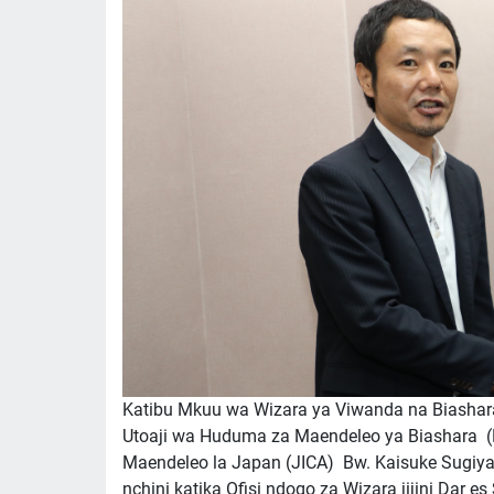
Katibu Mkuu wa Wizara ya Viwanda na Biasha
Utoaji wa Huduma za Maendeleo ya Biashara (BD
Maendeleo la Japan (JICA) Bw. Kaisuke Sugiy
nchini katika Ofisi ndogo za Wizara jijini Dar e