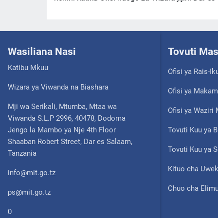
Wasiliana Nasi
Tovuti Ma
Katibu Mkuu
Ofisi ya Rais-Ik
Wizara ya Viwanda na Biashara
Ofisi ya Makam
Mji wa Serikali, Mtumba, Mtaa wa
Ofisi ya Wazir
Viwanda S.L.P 2996, 40478, Dodoma
Jengo la Mambo ya Nje 4th Floor
Tovuti Kuu ya B
Shaaban Robert Street, Dar es Salaam,
Tovuti Kuu ya S
Tanzania
Kituo cha Uwek
info@mit.go.tz
Chuo cha Elimu
ps@mit.go.tz
0