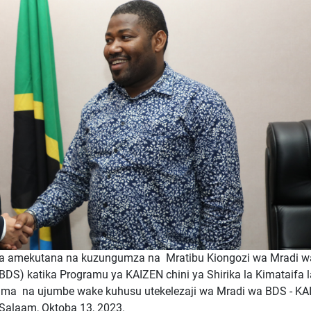
ra amekutana na kuzungumza na Mratibu Kiongozi wa Mradi w
S) katika Programu ya KAIZEN chini ya Shirika la Kimataifa l
ama na ujumbe wake kuhusu utekelezaji wa Mradi wa BDS - KA
s Salaam, Oktoba 13, 2023.