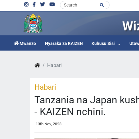
Wi
Mwanzo
Nyaraka za KAIZEN
Kuhusu Sisi
Utaw
Habari
Habari
Tanzania na Japan kush
- KAIZEN nchini.
13th Nov, 2023