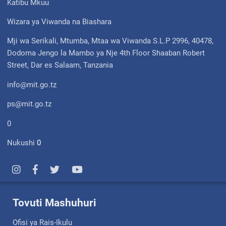
Katibu Mkuu
Wizara ya Viwanda na Biashara
Mji wa Serikali, Mtumba, Mtaa wa Viwanda S.L.P 2996, 40478,
Dodoma Jengo la Mambo ya Nje 4th Floor Shaaban Robert
Street, Dar es Salaam, Tanzania
info@mit.go.tz
ps@mit.go.tz
0
Nukushi
0
Tovuti Mashuhuri
Ofisi ya Rais-Ikulu