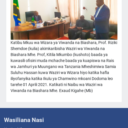
Katibu Mkuu wa Wizara ya Viwanda na Biashara, Prof. Riziki
Shemdoe (kulia) akimkaribisha Waziri wa Viwanda na
Biashara Mhe. Prof, Kitila Mkumbo (kushoto) baada ya
kuwasili ofisini muda mchache baada ya kuapiswa na Rais
wa Jamhuri ya Muungano wa Tanzania Mheshimiwa Samia
Suluhu Hassan kuwa Waziri wa Wizara hiyo katika hafla
iliyofanyika katika Ikulu ya Chamwino mkoani Dodoma leo
tarehe 01 Aprili 2021. Katikati ni Naibu wa Waziri wa
Viwanda na Biashara Mhe. Exaud Kigahe (Mb)
Wasiliana Nasi