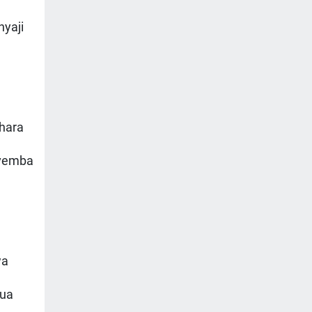
nyaji
hara
ovemba
wa
gua