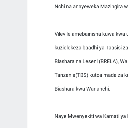
Nchi na anayeweka Mazingira we
Vilevile amebainisha kuwa kwa
kuzielekeza baadhi ya Taasisi z
Biashara na Leseni (BRELA), Wa
Tanzania(TBS) kutoa mada za ku
Biashara kwa Wananchi.
Naye Mwenyekiti wa Kamati ya 