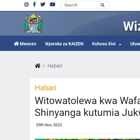
Wi
Mwanzo
Nyaraka za KAIZEN
Kuhusu Sisi
Utaw
Habari
Habari
Witowatolewa kwa Waf
Shinyanga kutumia Juk
25th Nov, 2023