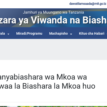
dawatilamsaada@mit.go.tz
Jamhuri ya Muungano wa Tanzania
zara ya Viwanda na Biash
ala
Miradi/Programu
Machapisho
Kituo cha Habari
anyabiashara wa Mkoa wa
waa la Biashara la Mkoa huo