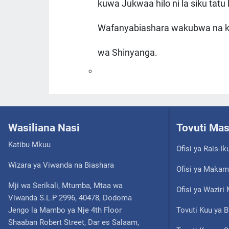
kuwa Jukwaa hilo ni la siku ta
Wafanyabiashara wakubwa na ka
wa Shinyanga.
Wasiliana Nasi
Tovuti Ma
Katibu Mkuu
Ofisi ya Rais-Ik
Wizara ya Viwanda na Biashara
Ofisi ya Makam
Mji wa Serikali, Mtumba, Mtaa wa
Ofisi ya Wazir
Viwanda S.L.P 2996, 40478, Dodoma
Jengo la Mambo ya Nje 4th Floor
Tovuti Kuu ya B
Shaaban Robert Street, Dar es Salaam,