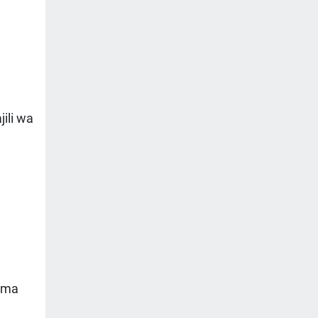
ili wa
ema