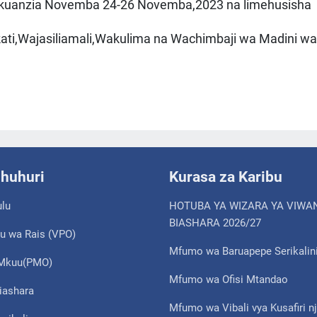
tu kuanzia Novemba 24-26 Novemba,2023 na limehusisha
ti,Wajasiliamali,Wakulima na Wachimbaji wa Madini w
shuhuri
Kurasa za Karibu
ulu
HOTUBA YA WIZARA YA VIWA
BIASHARA 2026/27
u wa Rais (VPO)
Mfumo wa Baruapepe Serikalin
i Mkuu(PMO)
Mfumo wa Ofisi Mtandao
iashara
Mfumo wa Vibali vya Kusafiri nj