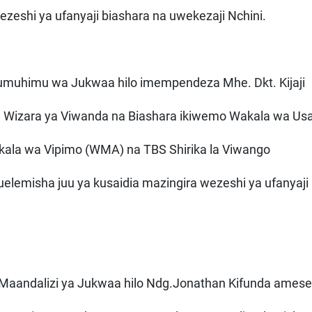
zeshi ya ufanyaji biashara na uwekezaji Nchini.
 umuhimu wa Jukwaa hilo imempendeza Mhe. Dkt. Kijaji
a Wizara ya Viwanda na Biashara ikiwemo Wakala wa Usaj
kala wa Vipimo (WMA) na TBS Shirika la Viwango
elemisha juu ya kusaidia mazingira wezeshi ya ufanyaji
Maandalizi ya Jukwaa hilo Ndg.Jonathan Kifunda ames