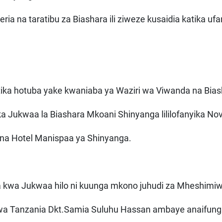
ia na taratibu za Biashara ili ziweze kusaidia katika ufa
ika hotuba yake kwaniaba ya Waziri wa Viwanda na Bias
ika Jukwaa la Biashara Mkoani Shinyanga lililofanyika N
ena Hotel Manispaa ya Shinyanga.
kwa Jukwaa hilo ni kuunga mkono juhudi za Mheshimi
wa Tanzania Dkt.Samia Suluhu Hassan ambaye anaifun