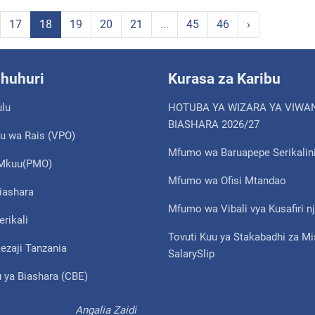
17
18
19
20
21
...
45
46
›
shuhuri
Kurasa za Karibu
ulu
HOTUBA YA WIZARA YA VIWA
BIASHARA 2026/27
u wa Rais (VPO)
Mfumo wa Baruapepe Serikalin
i Mkuu(PMO)
Mfumo wa Ofisi Mtandao
iashara
Mfumo wa Vibali vya Kusafiri nj
erikali
Tovuti Kuu ya Stakabadhi za M
ezaji Tanzania
SalarySlip
 ya Biashara (CBE)
Angalia Zaidi