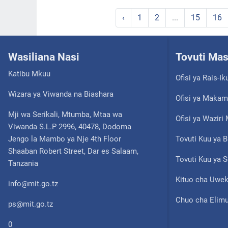
‹
1
2
...
15
16
Wasiliana Nasi
Tovuti Ma
Katibu Mkuu
Ofisi ya Rais-Ik
Wizara ya Viwanda na Biashara
Ofisi ya Makam
Mji wa Serikali, Mtumba, Mtaa wa
Ofisi ya Wazir
Viwanda S.L.P 2996, 40478, Dodoma
Jengo la Mambo ya Nje 4th Floor
Tovuti Kuu ya B
Shaaban Robert Street, Dar es Salaam,
Tovuti Kuu ya S
Tanzania
Kituo cha Uwek
info@mit.go.tz
Chuo cha Elimu
ps@mit.go.tz
0