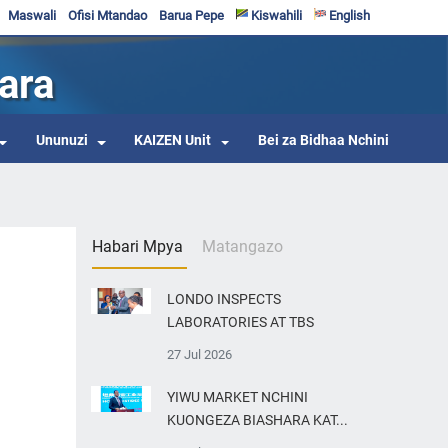
Maswali
Ofisi Mtandao
Barua Pepe
Kiswahili
English
ara
Ununuzi
KAIZEN Unit
Bei za Bidhaa Nchini
Habari Mpya
Matangazo
LONDO INSPECTS
LABORATORIES AT TBS
27 Jul 2026
YIWU MARKET NCHINI
KUONGEZA BIASHARA KAT...