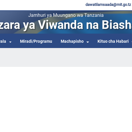
dawatilamsaada@mit.go.tz
Jamhuri ya Muungano wa Tanzania
zara ya Viwanda na Biash
ala
Miradi/Programu
Machapisho
Kituo cha Habari