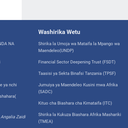
Washirika Wetu
NDA NA
Shirika la Umoja wa Mataifa la Mpango wa
Maendeleo(UNDP)
i
Financial Sector Deepening Trust (FSDT)
Taasisi ya Sekta Binafsi Tanzania (TPSF)
e ya nchi
Jumuiya ya Maendeleo Kusini mwa Afrika
(SADC)
ishahara(
Kituo cha Biashara cha Kimataifa (ITC)
Shirika la Kukuza Biashara Afrika Mashariki
Angalia Zaidi
(TMEA)