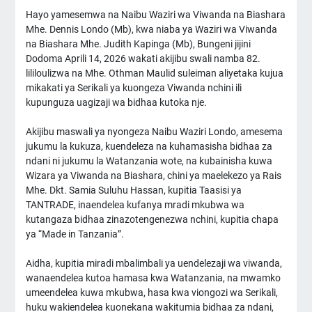
Hayo yamesemwa na Naibu Waziri wa Viwanda na Biashara
Mhe. Dennis Londo (Mb), kwa niaba ya Waziri wa Viwanda
na Biashara Mhe. Judith Kapinga (Mb), Bungeni jijini
Dodoma Aprili 14, 2026 wakati akijibu swali namba 82.
lililoulizwa na Mhe. Othman Maulid suleiman aliyetaka kujua
mikakati ya Serikali ya kuongeza Viwanda nchini ili
kupunguza uagizaji wa bidhaa kutoka nje.
Akijibu maswali ya nyongeza Naibu Waziri Londo, amesema
jukumu la kukuza, kuendeleza na kuhamasisha bidhaa za
ndani ni jukumu la Watanzania wote, na kubainisha kuwa
Wizara ya Viwanda na Biashara, chini ya maelekezo ya Rais
Mhe. Dkt. Samia Suluhu Hassan, kupitia Taasisi ya
TANTRADE, inaendelea kufanya mradi mkubwa wa
kutangaza bidhaa zinazotengenezwa nchini, kupitia chapa
ya “Made in Tanzania”.
Aidha, kupitia miradi mbalimbali ya uendelezaji wa viwanda,
wanaendelea kutoa hamasa kwa Watanzania, na mwamko
umeendelea kuwa mkubwa, hasa kwa viongozi wa Serikali,
huku wakiendelea kuonekana wakitumia bidhaa za ndani,