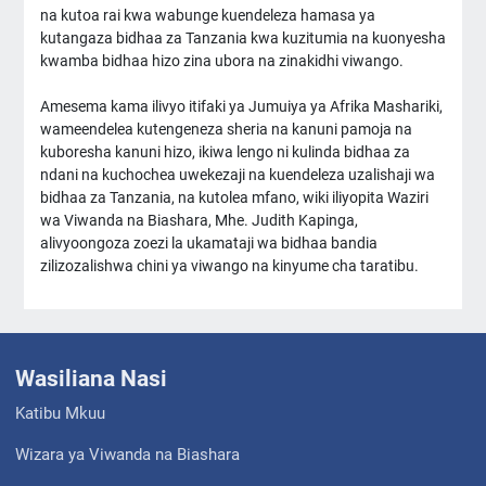
na kutoa rai kwa wabunge kuendeleza hamasa ya
kutangaza bidhaa za Tanzania kwa kuzitumia na kuonyesha
kwamba bidhaa hizo zina ubora na zinakidhi viwango.
Amesema kama ilivyo itifaki ya Jumuiya ya Afrika Mashariki,
wameendelea kutengeneza sheria na kanuni pamoja na
kuboresha kanuni hizo, ikiwa lengo ni kulinda bidhaa za
ndani na kuchochea uwekezaji na kuendeleza uzalishaji wa
bidhaa za Tanzania, na kutolea mfano, wiki iliyopita Waziri
wa Viwanda na Biashara, Mhe. Judith Kapinga,
alivyoongoza zoezi la ukamataji wa bidhaa bandia
zilizozalishwa chini ya viwango na kinyume cha taratibu.
Wasiliana Nasi
Katibu Mkuu
Wizara ya Viwanda na Biashara