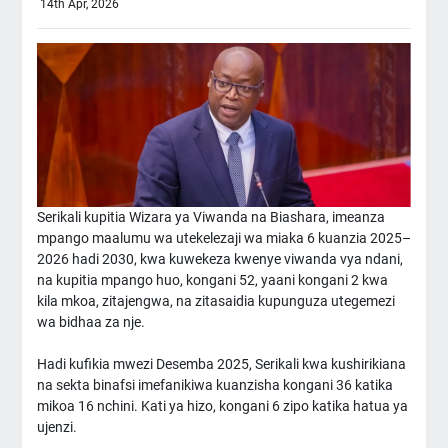
14th Apr, 2026
Serikali kupitia Wizara ya Viwanda na Biashara, imeanza
mpango maalumu wa utekelezaji wa miaka 6 kuanzia 2025–
2026 hadi 2030, kwa kuwekeza kwenye viwanda vya ndani,
na kupitia mpango huo, kongani 52, yaani kongani 2 kwa
kila mkoa, zitajengwa, na zitasaidia kupunguza utegemezi
wa bidhaa za nje.
Hadi kufikia mwezi Desemba 2025, Serikali kwa kushirikiana
na sekta binafsi imefanikiwa kuanzisha kongani 36 katika
mikoa 16 nchini. Kati ya hizo, kongani 6 zipo katika hatua ya
ujenzi.