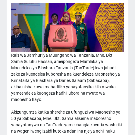
Rais wa Jamhuri ya Muungano wa Tanzania, Mhe. Dkt.
Samia Suluhu Hassan, ameipongeza Mamlaka ya
Maendeleo ya Biashara Tanzania (TanTrade) kwa juhudi
zake za kuendelea kuboresha na kuendeleza Maonesho ya
Kimataifa ya Biashara ya Dar es Salaam (Sabasaba),
akibainisha kuwa mabadiliko yanayofanyika kila mwaka
yameendelea kuongeza hadhi, ubora na mvuto wa
maonesho hayo.
Akizungumza katika sherehe za ufunguzi wa Maonesho ya
50 ya Sabasaba, Mhe. Dkt. Samia alisema maboresho
yanayofanywa na TanTrade yamechangia kuvutia washiriki
na wageni wengi zaidi kutoka ndani na nje ya nchi, huku