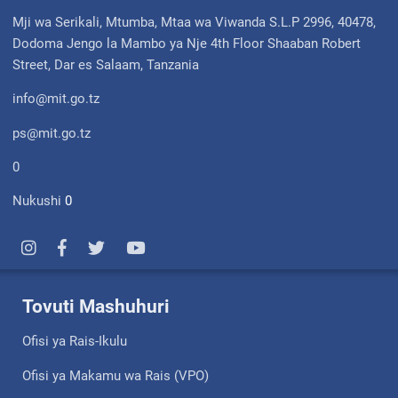
Mji wa Serikali, Mtumba, Mtaa wa Viwanda S.L.P 2996, 40478,
Dodoma Jengo la Mambo ya Nje 4th Floor Shaaban Robert
Street, Dar es Salaam, Tanzania
info@mit.go.tz
ps@mit.go.tz
0
Nukushi
0
Tovuti Mashuhuri
Ofisi ya Rais-Ikulu
Ofisi ya Makamu wa Rais (VPO)