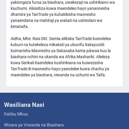
yakiongeza fursa za biashara, uwekezaji na ushirikiano wa
kiuchumi. Alisisitiza kuwa maendeleo hayo yanaonesha
dhamira ya TanTrade ya kuhakikisha maonesho
yanaendana na mahitaji ya wakati na ushindani wa
kimataifa.
Aidha, Mhe. Rais Dkt. Samia aliitaka TanTrade kuendelea
kubuni na kutekeleza mikakati ya ubunifu itakayozidi
kuimarisha Maonesho ya Sabasaba kama jukwaa kuu la
biashara nchini na ukanda wa Afrika Mashariki. Alieleza
kuwa Serikali itaendelea kushirikiana na kuiwezesha
TanTrade ili maonesho hayo yaendelee kuwa chachu ya
maendeleo ya biashara, viwanda na uchumi wa Taifa.
Wasiliana Nasi
Katibu Mkuu
Wizara ya Viwanda na Biashara