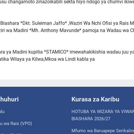
su changamoto zinazoikabili sekta hiyo ndogo ya chumvi iki
Biashara *Dkt. Suleiman Jaffo* ,Waziri Wa Nchi Ofisi ya Rais 
aziri wa Madini *Mh. Anthony Mavunde* pamoja na Wadau wa 
ra ya Madini kupitia *STAMICO* imewahakikishia wadau juu y
tika Wilaya ya Kilwa,Mkoa wa Lindi kabla ya
shuhuri
Kurasa za Karibu
ulu
HOTUBA YA WIZARA YA VIWA
BIASHARA 2026/27
u wa Rais (VPO)
Mfumo wa Baruapepe Serikalin