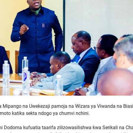
ya Mipango na Uwekezaji pamoja na Wizara ya Viwanda na Bias
oto katika sekta ndogo ya chumvi nchini.
jini Dodoma kufuatia taarifa zilizowasilishwa kwa Serikali na C