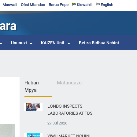
Maswali
Ofisi Mtandao
Barua Pepe
Kiswahili
English
ara
Ununuzi
KAIZEN Unit
Bei za Bidhaa Nchini
Habari
Matangazo
Mpya
LONDO INSPECTS
LABORATORIES AT TBS
27 Jul 2026
YIWU MARKET NCHINI