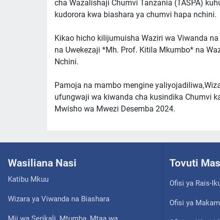
cha Wazalishaji Chumvi Tanzania (TASPA) kuhu
kudorora kwa biashara ya chumvi hapa nchini.
Kikao hicho kilijumuisha Waziri wa Viwanda na 
na Uwekezaji *Mh. Prof. Kitila Mkumbo* na W
Nchini.
Pamoja na mambo mengine yaliyojadiliwa,Wiza
ufungwaji wa kiwanda cha kusindika Chumvi ka
Mwisho wa Mwezi Desemba 2024.
Wasiliana Nasi
Tovuti Ma
Katibu Mkuu
Ofisi ya Rais-Ik
Wizara ya Viwanda na Biashara
Ofisi ya Makam
Mji wa Serikali, Mtumba, Mtaa wa