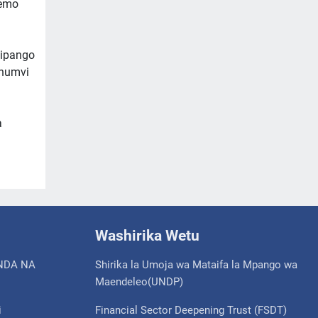
wemo
Mipango
Chumvi
a
Washirika Wetu
NDA NA
Shirika la Umoja wa Mataifa la Mpango wa
Maendeleo(UNDP)
i
Financial Sector Deepening Trust (FSDT)