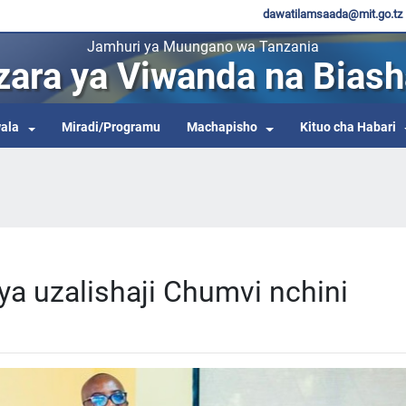
dawatilamsaada@mit.go.tz
Jamhuri ya Muungano wa Tanzania
zara ya Viwanda na Biash
ala
Miradi/Programu
Machapisho
Kituo cha Habari
i ya uzalishaji Chumvi nchini