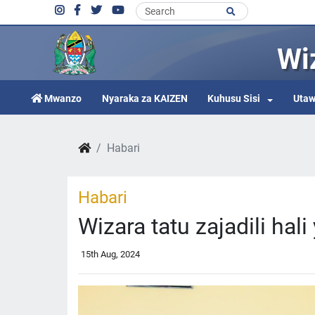
Wi
Mwanzo
Nyaraka za KAIZEN
Kuhusu Sisi
Utaw
Habari
Habari
Wizara tatu zajadili hal
15th Aug, 2024