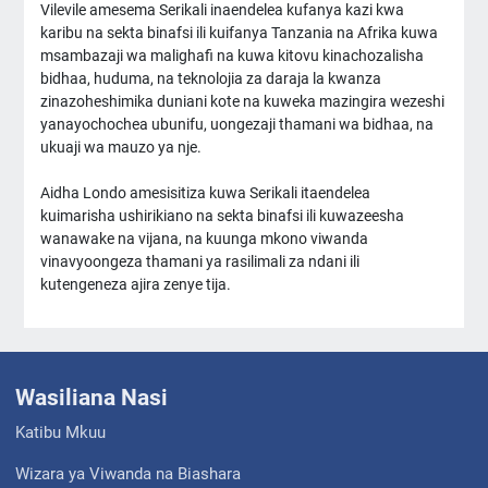
Vilevile amesema Serikali inaendelea kufanya kazi kwa
karibu na sekta binafsi ili kuifanya Tanzania na Afrika kuwa
msambazaji wa malighafi na kuwa kitovu kinachozalisha
bidhaa, huduma, na teknolojia za daraja la kwanza
zinazoheshimika duniani kote na kuweka mazingira wezeshi
yanayochochea ubunifu, uongezaji thamani wa bidhaa, na
ukuaji wa mauzo ya nje.
Aidha Londo amesisitiza kuwa Serikali itaendelea
kuimarisha ushirikiano na sekta binafsi ili kuwazeesha
wanawake na vijana, na kuunga mkono viwanda
vinavyoongeza thamani ya rasilimali za ndani ili
kutengeneza ajira zenye tija.
Wasiliana Nasi
Katibu Mkuu
Wizara ya Viwanda na Biashara