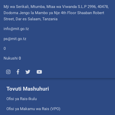
Mji wa Serikali, Mtumba, Mtaa wa Viwanda S.L.P 2996, 40478,
Dodoma Jengo la Mambo ya Nje 4th Floor Shaaban Robert
Street, Dar es Salaam, Tanzania
info@mit.go.tz
ps@mit.go.tz
0
Nukushi
0
Tovuti Mashuhuri
Ofisi ya Rais-Ikulu
Ofisi ya Makamu wa Rais (VPO)