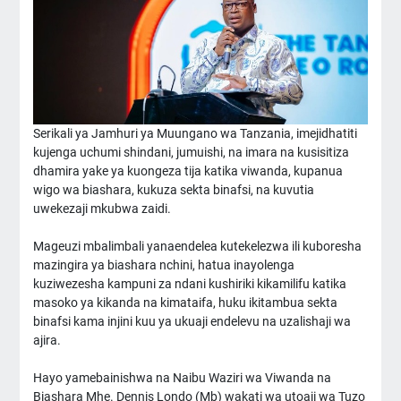
Serikali ya Jamhuri ya Muungano wa Tanzania, imejidhatiti
kujenga uchumi shindani, jumuishi, na imara na kusisitiza
dhamira yake ya kuongeza tija katika viwanda, kupanua
wigo wa biashara, kukuza sekta binafsi, na kuvutia
uwekezaji mkubwa zaidi.
Mageuzi mbalimbali yanaendelea kutekelezwa ili kuboresha
mazingira ya biashara nchini, hatua inayolenga
kuziwezesha kampuni za ndani kushiriki kikamilifu katika
masoko ya kikanda na kimataifa, huku ikitambua sekta
binafsi kama injini kuu ya ukuaji endelevu na uzalishaji wa
ajira.
Hayo yamebainishwa na Naibu Waziri wa Viwanda na
Biashara Mhe. Dennis Londo (Mb) wakati wa utoaji wa Tuzo