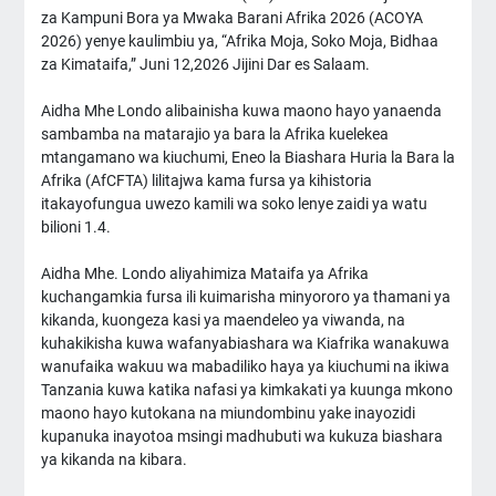
za Kampuni Bora ya Mwaka Barani Afrika 2026 (ACOYA
2026) yenye kaulimbiu ya, “Afrika Moja, Soko Moja, Bidhaa
za Kimataifa,” Juni 12,2026 Jijini Dar es Salaam.
Aidha Mhe Londo alibainisha kuwa maono hayo yanaenda
sambamba na matarajio ya bara la Afrika kuelekea
mtangamano wa kiuchumi, Eneo la Biashara Huria la Bara la
Afrika (AfCFTA) lilitajwa kama fursa ya kihistoria
itakayofungua uwezo kamili wa soko lenye zaidi ya watu
bilioni 1.4.
Aidha Mhe. Londo aliyahimiza Mataifa ya Afrika
kuchangamkia fursa ili kuimarisha minyororo ya thamani ya
kikanda, kuongeza kasi ya maendeleo ya viwanda, na
kuhakikisha kuwa wafanyabiashara wa Kiafrika wanakuwa
wanufaika wakuu wa mabadiliko haya ya kiuchumi na ikiwa
Tanzania kuwa katika nafasi ya kimkakati ya kuunga mkono
maono hayo kutokana na miundombinu yake inayozidi
kupanuka inayotoa msingi madhubuti wa kukuza biashara
ya kikanda na kibara.