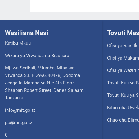
Wasiliana Nasi
Tovuti Ma
Katibu Mkuu
Ofisi ya Rais-Ik
Wizara ya Viwanda na Biashara
Ofisi ya Makam
Mji wa Serikali, Mtumba, Mtaa wa
Ofisi ya Wazir
Viwanda S.L.P 2996, 40478, Dodoma
Jengo la Mambo ya Nje 4th Floor
Tovuti Kuu ya B
Shaaban Robert Street, Dar es Salaam,
Tovuti Kuu ya S
Tanzania
Kituo cha Uwek
info@mit.go.tz
Chuo cha Elimu
ps@mit.go.tz
0