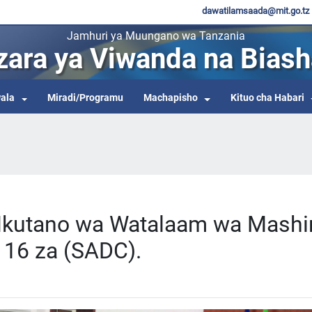
dawatilamsaada@mit.go.tz
Jamhuri ya Muungano wa Tanzania
zara ya Viwanda na Biash
ala
Miradi/Programu
Machapisho
Kituo cha Habari
kutano wa Watalaam wa Mashir
 16 za (SADC).