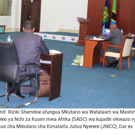
Prof. Riziki Shemdoe afungua Mkutano wa Watalaam wa Mashir
eo ya Nchi za Kusini mwa Afrika (SADC) wa kujadili vikwazo v
ituo cha Mikutano cha Kimataifa Julius Nyerere (JNICC), Dar es