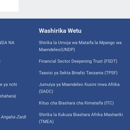
Washirika Wetu
NDA NA
Shirika la Umoja wa Mataifa la Mpango wa
Maendeleo(UNDP)
i
Financial Sector Deepening Trust (FSDT)
Taasisi ya Sekta Binafsi Tanzania (TPSF)
e ya nchi
Jumuiya ya Maendeleo Kusini mwa Afrika
(SADC)
ishahara(
Kituo cha Biashara cha Kimataifa (ITC)
Shirika la Kukuza Biashara Afrika Mashariki
Angalia Zaidi
(TMEA)