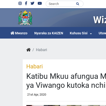
Wi
Mwanzo
Nyaraka za KAIZEN
Kuhusu Sisi
Utaw
Habari
Habari
Katibu Mkuu afungua M
ya Viwango kutoka nchi
21st Apr, 2020