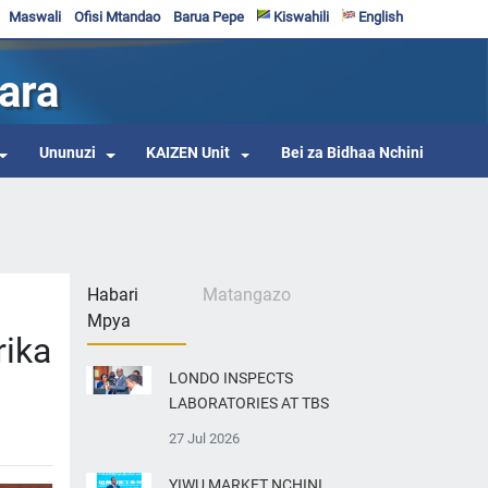
Maswali
Ofisi Mtandao
Barua Pepe
Kiswahili
English
ara
Ununuzi
KAIZEN Unit
Bei za Bidhaa Nchini
Habari
Matangazo
Mpya
ika
LONDO INSPECTS
LABORATORIES AT TBS
27 Jul 2026
YIWU MARKET NCHINI