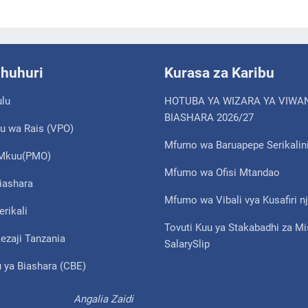
shuhuri
Kurasa za Karibu
ulu
HOTUBA YA WIZARA YA VIWA
BIASHARA 2026/27
u wa Rais (VPO)
Mfumo wa Baruapepe Serikalin
i Mkuu(PMO)
Mfumo wa Ofisi Mtandao
iashara
Mfumo wa Vibali vya Kusafiri nj
erikali
Tovuti Kuu ya Stakabadhi za M
ezaji Tanzania
SalarySlip
 ya Biashara (CBE)
Angalia Zaidi