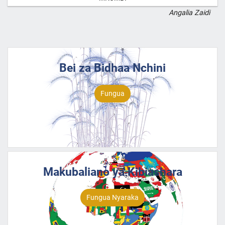
Angalia Zaidi
Bei za Bidhaa Nchini
Fungua
Makubaliano ya Kibiashara
Fungua Nyaraka