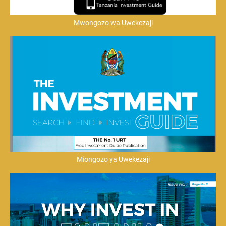
Mwongozo wa Uwekezaji
Miongozo ya Uwekezaji