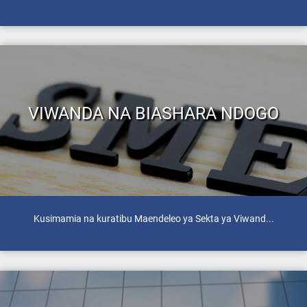
VIWANDA NA BIASHARA NDOGO
Kusimamia na kuratibu Maendeleo ya Sekta ya Viwand...